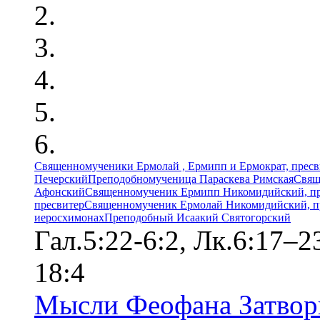
Священномученики Ермолай , Ермипп и Ермократ, прес
Печерский
Преподобномученица Параскева Римская
Свящ
Афонский
Священномученик Ермипп Никомидийский, пр
пресвитер
Священномученик Ермолай Никомидийский, п
иеросхимонах
Преподобный Исаакий Святогорский
Гал.5:22-6:2, Лк.6:17–
18:4
Мысли Феофана Затвор