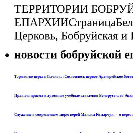
ТЕРРИТОРИИ БОБРУ
ЕПАРХИИ
Страница
Бел
Церковь, Бобруйская и
новости бобруйской е
Торжество веры в Сычково. Состоялось первое Архиерейское бого
Правила приема в духовные учебные заведения Белорусского Экза
Служение в современном мире: иерей Максим Комарчук — о вере, н